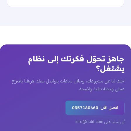
جاهز تحوّل فكرتك إلى نظام
يشتغل؟
احكِ لنا عن مشروعك، وخلال ساعات يتواصل معك فريقنا باقتراح
عملي وخطة تنفيذ واضحة.
اتصل الآن: 0557180660
أو راسلنا على info@rs4it.com