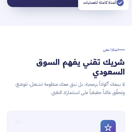
أتمتة كاملة للعمليات
لماذا نحن
شريك تقني يفهم السوق
السعودي
لا نبيعك أكواداً برمجية، بل نبني معك منظومة تشتغل، تتوسّع،
وتحقّق عائداً حقيقياً على استثمارك التقني.
01