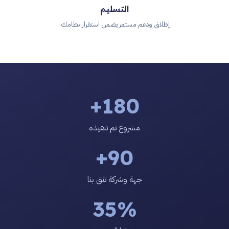
التسليم
إطلاق ودعم مستمر يضمن استقرار نظامك.
180+
مشروع تم تنفيذه
90+
جهة وشركة تثق بنا
35%