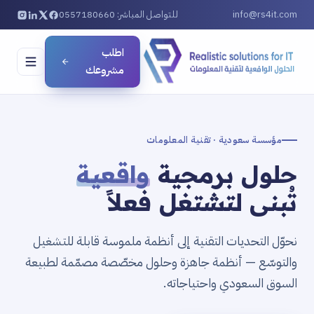
info@rs4it.com
للتواصل المباشر: 0557180660
اطلب
مشروعك
مؤسسة سعودية · تقنية المعلومات
حلول برمجية
واقعية
تُبنى لتشتغل فعلاً
نحوّل التحديات التقنية إلى أنظمة ملموسة قابلة للتشغيل
والتوسّع — أنظمة جاهزة وحلول مخصّصة مصمّمة لطبيعة
السوق السعودي واحتياجاته.